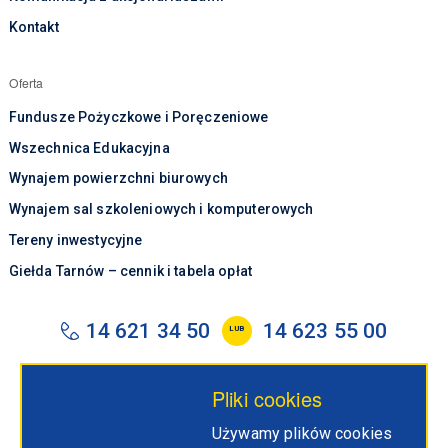
Kontakt
Oferta
Fundusze Pożyczkowe i Poręczeniowe
Wszechnica Edukacyjna
Wynajem powierzchni biurowych
Wynajem sal szkoleniowych i komputerowych
Tereny inwestycyjne
Giełda Tarnów – cennik i tabela opłat
14 621 34 50
14 623 55 00
LUB
tarr@tarr.tarnow.pl
Pliki cookies
Tarnowska Agencja Rozwoju Regionalnego S.A.
Używamy plików cookies