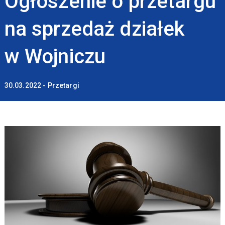
Ogłoszenie o przetargu
na sprzedaż działek
w Wojniczu
30.03.2022 - Przetargi