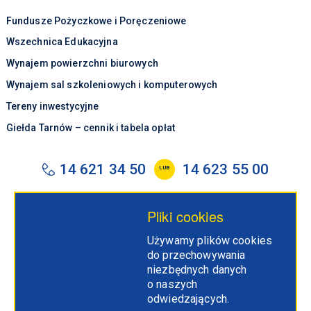
Fundusze Pożyczkowe i Poręczeniowe
Wszechnica Edukacyjna
Wynajem powierzchni biurowych
Wynajem sal szkoleniowych i komputerowych
Tereny inwestycyjne
Giełda Tarnów – cennik i tabela opłat
14 621 34 50
14 623 55 00
LUB
tarr@tarr.tarnow.pl
Pliki cookies
Tarnowska Agencja Rozwoju Regionalnego S.A.
Używamy plików cookies
ul. Szujskiego 66
do przechowywania
33-100 Tarnów
niezbędnych danych
o naszych
odwiedzających.