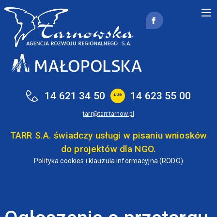
Przejdź do treści
14 621 34 50
14 623 55 00
LUB
tarr@tarr.tarnow.pl
TARR S.A. świadczy usługi w pisaniu wniosków
do projektów dla NGO.
Polityka cookies i klauzula informacyjna (RODO)