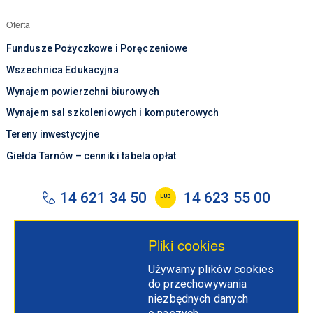
Oferta
Fundusze Pożyczkowe i Poręczeniowe
Wszechnica Edukacyjna
Wynajem powierzchni biurowych
Wynajem sal szkoleniowych i komputerowych
Tereny inwestycyjne
Giełda Tarnów – cennik i tabela opłat
14 621 34 50
14 623 55 00
LUB
tarr@tarr.tarnow.pl
Pliki cookies
Tarnowska Agencja Rozwoju Regionalnego S.A.
Używamy plików cookies
ul. Szujskiego 66
do przechowywania
33-100 Tarnów
niezbędnych danych