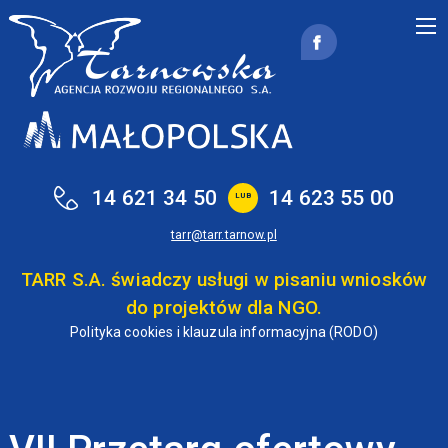
Przejdź do treści
14 621 34 50
14 623 55 00
LUB
tarr@tarr.tarnow.pl
TARR S.A. świadczy usługi w pisaniu wniosków
do projektów dla NGO.
Polityka cookies i klauzula informacyjna (RODO)