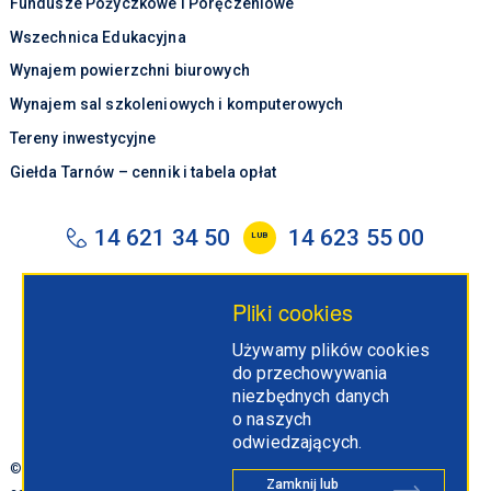
Fundusze Pożyczkowe i Poręczeniowe
Wszechnica Edukacyjna
Wynajem powierzchni biurowych
Wynajem sal szkoleniowych i komputerowych
Tereny inwestycyjne
Giełda Tarnów – cennik i tabela opłat
14 621 34 50
14 623 55 00
LUB
tarr@tarr.tarnow.pl
Pliki cookies
Tarnowska Agencja Rozwoju Regionalnego S.A.
Używamy plików cookies
ul. Szujskiego 66
do przechowywania
33-100 Tarnów
niezbędnych danych
o naszych
odwiedzających.
© 2026 by tarr.tarnow.pl. Projekt i wykonanie:
Polityka
Zamknij lub